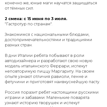
конечно же, юные маги научатся защищаться
от тёмных сил.
2 смена: с 15 июня по 3 июля.
"Гастротур по странам".
Знакомимся с национальными блюдами,
достопримечательностями и традициями
разных стран.
В дни Италии ребята побывают в роли
автодизайнера и разработают свою новую
модель итальянского Феррари, испекут
неповторимую пиццу Маргариту. На своем
опыте узнают отличия равиоли, пенне и
фетучини и приготовят наивкуснейшую пасту.
Россия поразит ребят настоящими русскими
играми и забавами. Маленькие поварята
узнают историю творушек и испекут