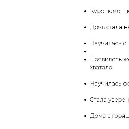
Курс помог п
Дочь стала н
Научилась сл
Появилось же
хватало.
Научилась ф
Стала уверен
Дома с горящ