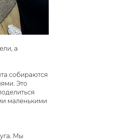
ели, а
ята собираются
ями. Это
 поделиться
ими маленькими
руга. Мы