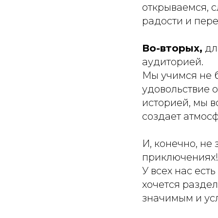
открываемся, с
радости и пер
Во-вторых,
дл
аудиторией.
Мы учимся не б
удовольствие о
историей, мы 
создает атмос
И, конечно, не
приключениях
У всех нас ест
хочется раздел
значимым и у