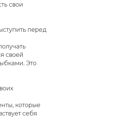
сть свои
ыступить перед
получать
ся своей
ыбками. Это
своих
енты, которые
вствует себя