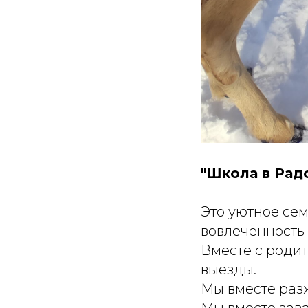
"Школа в Радо
Это уютное сем
вовлечённость
Вместе с роди
выезды.
Мы вместе раз
Мы вместе зав