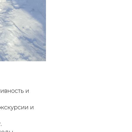
тивность и
экскурсии и
.
седы.