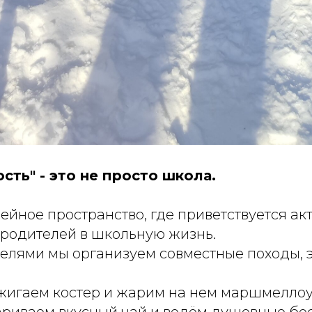
сть" - это не просто школа.
ейное пространство, где приветствуется ак
 родителей в школьную жизнь.
телями мы организуем совместные походы, 
жигаем костер и жарим на нем маршмеллоу
ариваем вкусный чай и ведём душевные бе