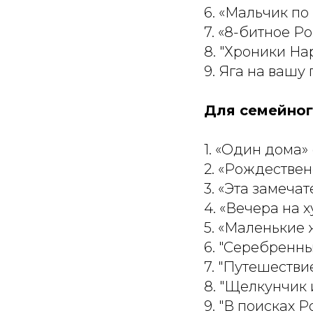
6. «Мальчик по
7. «8-битное Ро
8. "Хроники Нар
9. Яга на вашу 
Для семейного
1. «Один дома» 
2. «Рождествен
3. «Эта замечат
4. «Вечера на х
5. «Маленькие 
6. "Серебренны
7. "Путешестви
8. "Щелкунчик 
9. "В поисках Р