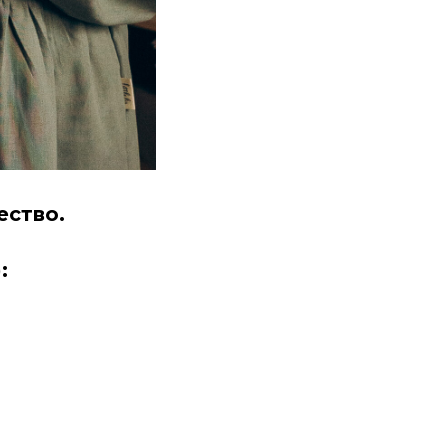
ество.
: