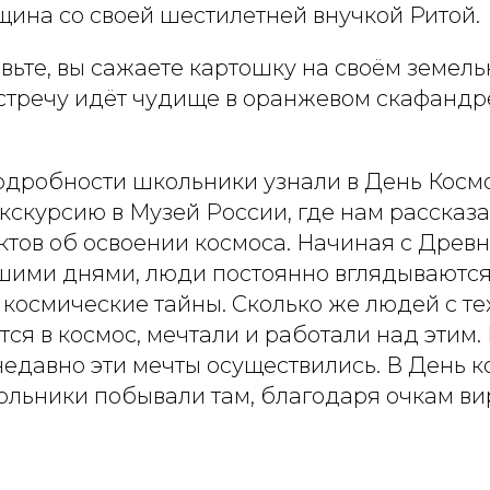
щина со своей шестилетней внучкой Ритой.
вьте, вы сажаете картошку на своём земель
встречу идёт чудище в оранжевом скафандр
подробности школьники узнали в День Космо
кскурсию в Музей России, где нам рассказ
ктов об освоении космоса. Начиная с Древн
шими днями, люди постоянно вглядываются 
 космические тайны. Сколько же людей с те
тся в космос, мечтали и работали над этим.
недавно эти мечты осуществились. В День 
льники побывали там, благодаря очкам ви