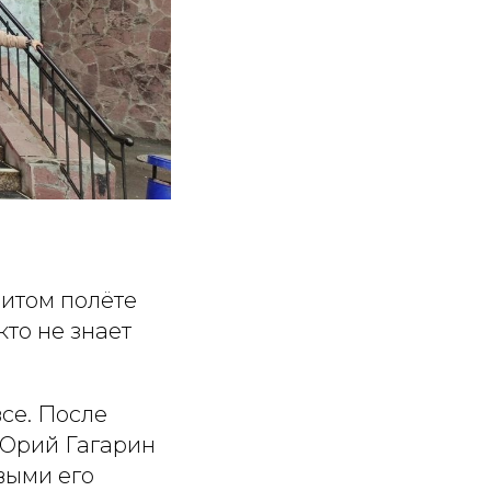
нитом полёте
кто не знает
се. После
 Юрий Гагарин
выми его