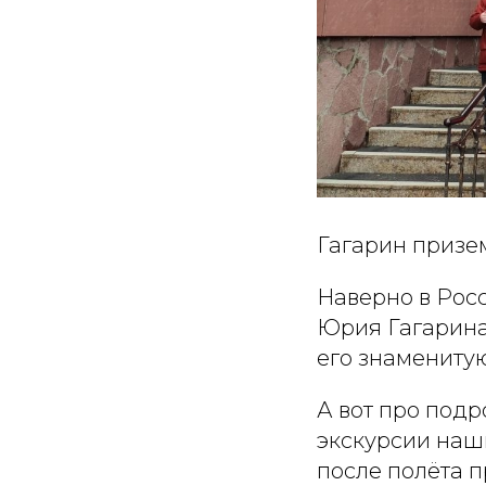
Гагарин призе
Наверно в Росс
Юрия Гагарина в
его знаменитую
А вот про подр
экскурсии наши
после полёта п