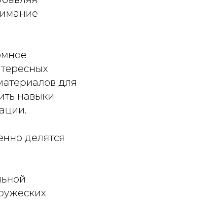
нимание
омное
нтересных
материалов для
ить навыки
ации.
енно делятся
льной
дружеских