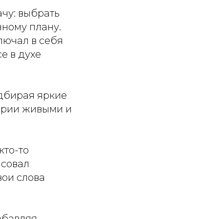
ачу: выбрать
нному плану.
лючал в себя
е в духе
одбирая яркие
ории живыми и
кто-то
исовал
вои слова
обавляя