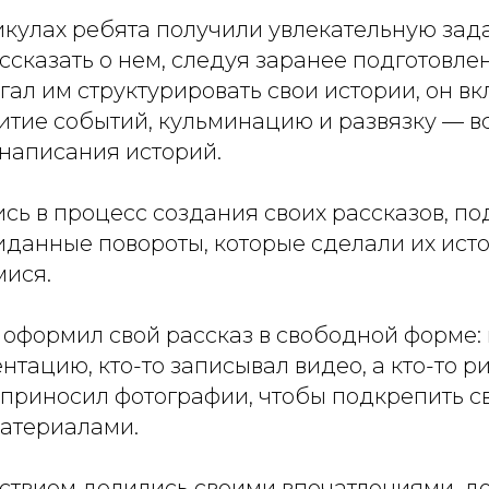
икулах ребята получили увлекательную зад
ссказать о нем, следуя заранее подготовле
гал им структурировать свои истории, он вк
итие событий, кульминацию и развязку — вс
 написания историй.
сь в процесс создания своих рассказов, п
иданные повороты, которые сделали их ист
ися.
оформил свой рассказ в свободной форме: 
нтацию, кто-то записывал видео, а кто-то р
 приносил фотографии, чтобы подкрепить с
атериалами.
льствием делились своими впечатлениями, д