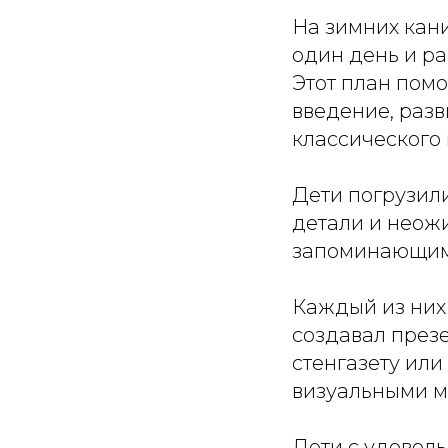
️На зимних кан
один день и ра
Этот план помо
введение, разв
классического
Дети погрузили
детали и неож
запоминающим
Каждый из них 
создавал презе
стенгазету или
визуальными м
‍Дети с удово