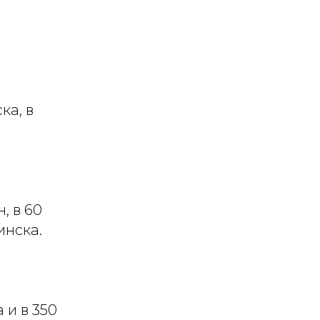
ка, в
, в 60
инска.
 и в 350