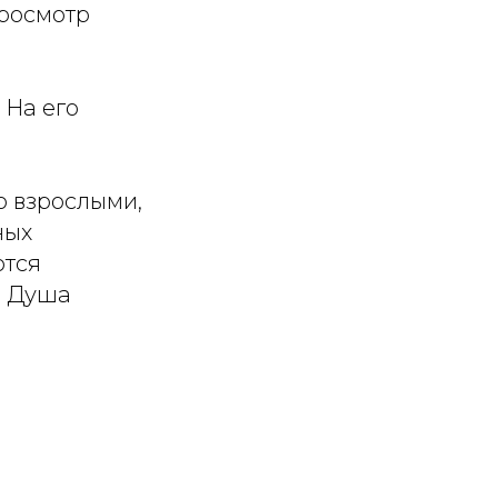
просмотр
 На его
о взрослыми,
ных
ются
я Душа