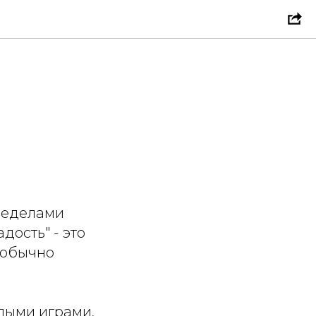
пределами
дость" - это
 обычно
ёлыми играми,