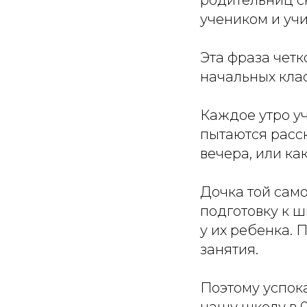
учеником и учи
Эта фраза чет
начальных кла
Каждое утро у
пытаются расск
вечера, или к
Дочка той сам
подготовку к ш
у их ребенка. 
занятия.
Поэтому успока
нашу школу в 0,