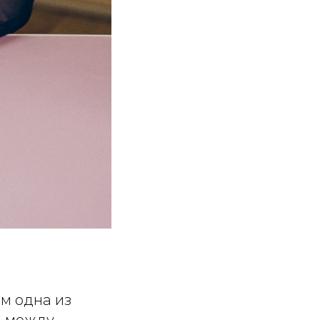
м одна из
а между