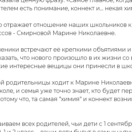
телем есть понимание, коннект и... некая хи
ко отражает отношение наших школьников к
ссов - Смирновой Марине Николаевне.
ченики встречают её крепкими объятиями 
азать, что нового произошло в их жизни с
акие интересные вещицы они принесли в шко
ой родительницы ходит к Марине Николаев
коле, и семья уже точно знает, кто будет п
Потому что, та самая "химия" и коннект возн
иваем всех родителей, чьи дети с 1 сентябр
 1 и 2 класс, - ваши дети будут в самых чут