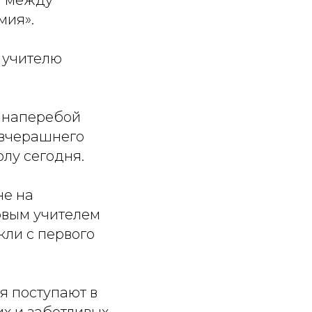
мия».
 учителю
и наперебой
о вчерашнего
лу сегодня.
не на
ервым учителем
икли с первого
я поступают в
ких и заботливых