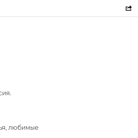
сия.
зья, любимые