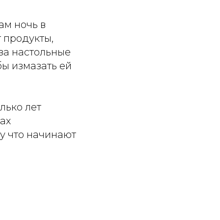
ам ночь в
 продукты,
 за настольные
бы измазать ей
лько лет
цах
му что начинают