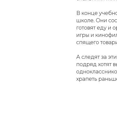
В конце учебн
школе. Они сос
готовят еду и 
игры и кинофил
спящего товари
А следят за эт
подряд хотят в
одноклассников
храпеть раньш