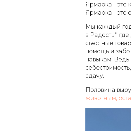
Ярмарка - это 
Ярмарка - это 
Мы каждый год
в Радость", гд
съестные товар
помощь и забо
навыкам. Ведь 
себестоимость,
сдачу.
Половина выру
животным, ост