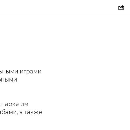
льными играми
азными
 парке им.
бами, а также