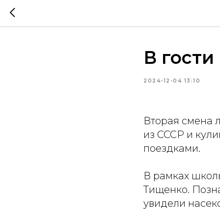
В гости
2024-12-04 13:10
Вторая смена 
из СССР и кул
поездками.
В рамках школь
Тищенко. Позн
увидели насек