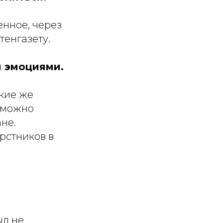
енное, через
тенгазету.
 эмоциями.
кие же
е можно
не.
ерстников в
ыл не