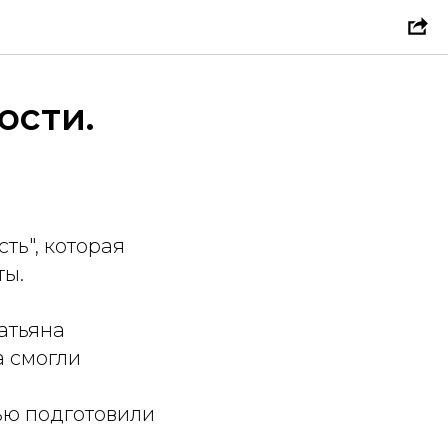
ости.
ть", которая
ты.
атьяна
а смогли
ью подготовили