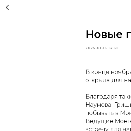
Новые г
2025-01-16 13:38
В конце ноября
открыла для на
Благодаря так
Наумова, Гриш
побывать в Мо
Ведущие Монте
встречу для на