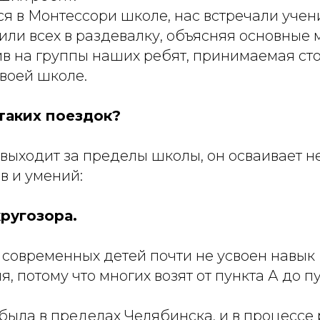
ся в Монтессори школе, нас встречали уче
ли всех в раздевалку, объясняя основные 
ив на группы наших ребят, принимаемая ст
воей школе.
 таких поездок?
выходит за пределы школы, он осваивает н
в и умений:
ругозора.
 современных детей почти не усвоен навык
, потому что многих возят от пункта А до п
была в пределах Челябинска, и в процессе 