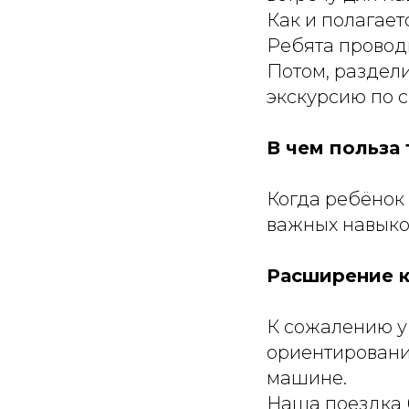
Как и полагает
Ребята проводи
Потом, раздел
экскурсию по с
В чем польза
Когда ребёнок 
важных навыко
Расширение к
К сожалению у
ориентирования
машине.
Наша поездка 