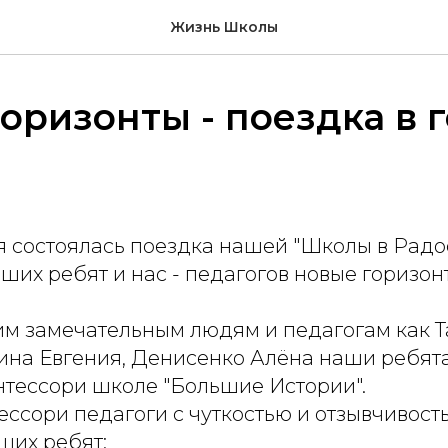
Жизнь Школы
оризонты - поездка в г
 состоялась поездка нашей "Школы в Радос
ших ребят и нас - педагогов новые горизон
им замечательным людям и педагогам как Т
ина Евгения, Денисенко Алёна наши ребят
нтессори школе "Большие Истории".
ссори педагоги с чуткостью и отзывчивост
ших ребят: