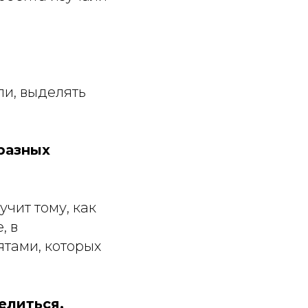
ли, выделять
разных
чит тому, как
, в
ятами, которых
елиться.