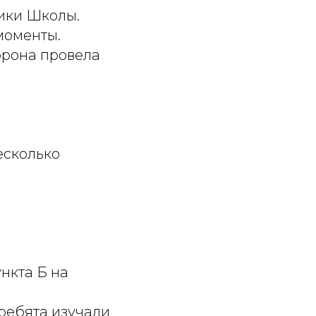
ники Школы.
моменты.
орона провела
есколько
ункта Б на
ребята изучали