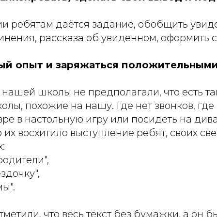
ии ребятам даётся задание, обобщить увид
нения, рассказа об увиденном, оформить с
ый опыт и заряжаться положительными
 нашей школы не предполагали, что есть та
лы, похожие на нашу. Где нет звонков, гд
вре в настольную игру или посидеть на дива
 их восхитило выступление ребят, своих св
:
родители",
здочку",
ы".
метили, что весь текст без бумажки, а он б