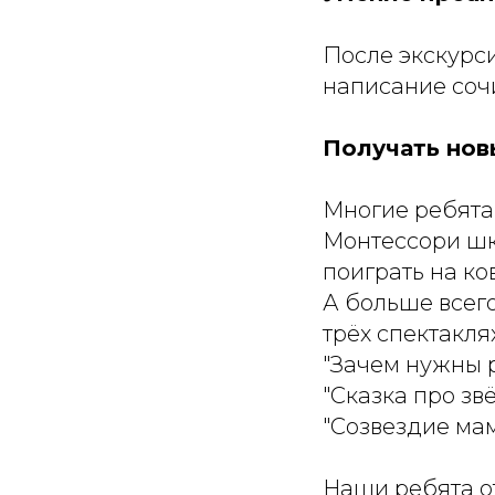
После экскурс
написание сочи
Получать нов
Многие ребята
Монтессори шко
поиграть на ко
А больше всего
трёх спектаклях
"Зачем нужны 
"Сказка про звё
"Созвездие мам
Наши ребята от